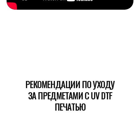
страницу
.
Использование.
Свечи рекомендуется
использовать в помещениях с хорошей
вентиляцией и не оставлять без
присмотра. Храните их в прохладном,
сухом месте, избегая прямых солнечных
лучей и резких температурных
перепадов.