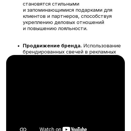
РЕКОМЕНДАЦИИ ПО УХОДУ
ЗА ПРЕДМЕТАМИ С UV DTF
ПЕЧАТЬЮ
Выбирая технологию UV DTF для
брендирования стаканчиков со свечками,
Чистка.
Для удаления пыли
вы получаете не только уникальный и
и загрязнений используйте мягкую
стильный продукт, но и эффективный
ткань. Избегайте применения
инструмент для продвижения бренда. Для
агрессивных химических средств.
получения дополнительной информации и
оформления заказа посетите нашу