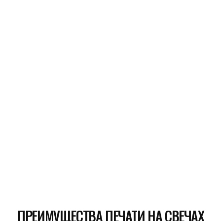
ПРЕИМУЩЕСТВА ПЕЧАТИ НА СВЕЧАХ
ПО ТЕХНОЛОГИИ UV DTF
Высокое качество изображений.
Технология UV DTF позволяет создавать
детализированные и насыщенные
изображения, которые придают
стаканчикам со свечками элегантный
и профессиональный вид.
Долговечность и устойчивость.
Изображения, нанесенные методом UV
DTF, устойчивы к выцветанию,