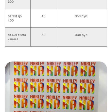
300
от 301 до
А3
350 руб.
400
от 401 листа
А3
340 руб.
и выше