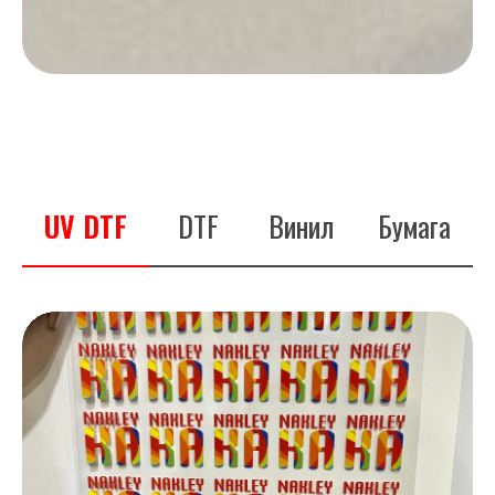
UV DTF
DTF
Винил
Бумага