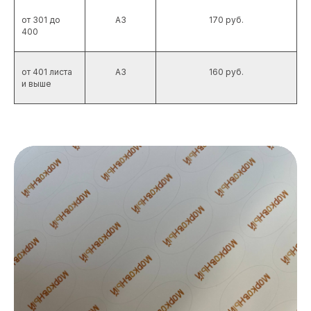
от 301 до
А3
170 руб.
400
от 401 листа
А3
160 руб.
и выше