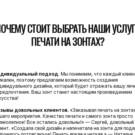
уальный подход
. Мы понимаем, что каждый клиент
, поэтому предлагаем возможность создания
льного дизайна, который будет отражать вашу личность
чтения. Ваш зонт станет настоящим произведением
!
довольных клиентов
. «Заказывал печать на зонтах для
роприятия. Качество печати и самого зонта просто
ное! Все остались довольны!» — Сергей, довольный
Создала свой дизайн и напечатала на зонте для подарка.
ь потрясающе! Печать яркая и четкая.» — Наталья,
й клиент.
 специальные предложения
. Мы регулярно проводим
редлагаем специальные скидки на наши услуги печати.
сь на наши новости, чтобы всегда быть в курсе
 предложений!
 и надежная доставка
. Мы ценим ваше время, поэтому
ваем быструю и надежную доставку по всей стране.
те сегодня, и ваш уникальный зонт будет у вас уже через
 дней!