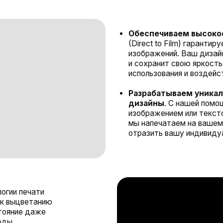
и сохранит свою яркость и насыщенно
использования и воздействия неблагоп
Разрабатываем уникальные и перс
дизайны
. С нашей помощью вы может
изображением или текстом. Вы выбира
мы напечатаем на вашем зонте, позво
отразить вашу индивидуальность и сти
ечати
ветанию
 даже
е
зонтов