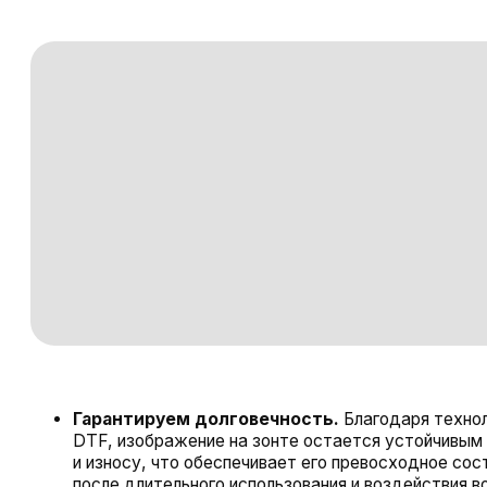
Гарантируем долговечность.
Благодаря технологии п
DTF, изображение на зонте остается устойчивым к выц
и износу, что обеспечивает его превосходное состояние
после длительного использования и воздействия воды.
Поддерживаем экологичность и безопасность
.
Мы используем только экологически чистые и безопасны
материалы для печати, что делает использование наших 
безопасным как для вас, так и для окружающей среды,
повышая привлекательность наших услуг.