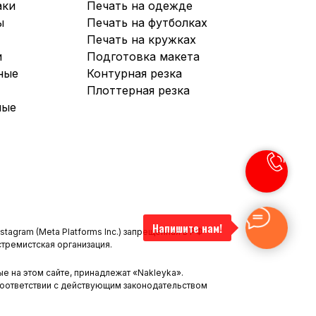
аки
Печать на одежде
ы
Печать на футболка
х
Печать на кружках
и
Подготовка макета
ные
Контурная резка
Плоттерная резка
ные
Напишите нам!
nstagram (Meta Platforms Inc.) запрещенная в РФ
стремистская организация.
е на этом сайте, принадлежат «Nakleyka».
соответствии с действующим законодательством