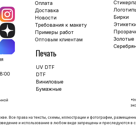
Стикерп
Оплата
Логотип
Доставка
Бирки
Новости
Этикетк
Требования к макету
Прозрач
Примеры работ
Золотые
Оптовым клиентам
Серебря
Печать
яя
UV DTF
8:00
DTF
Виниловые
Бумажные
*I
чной
эк
кве. Все права на тексты, схемы, иллюстрации и фотографии, размещенны
оизведение и использование в любом виде запрещены и преследуются в 