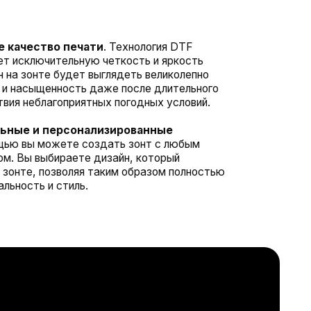
сть даже после длительного
риятных погодных условий.
онализированные
е создать зонт с любым
ете дизайн, который
ляя таким образом полностью
ль.