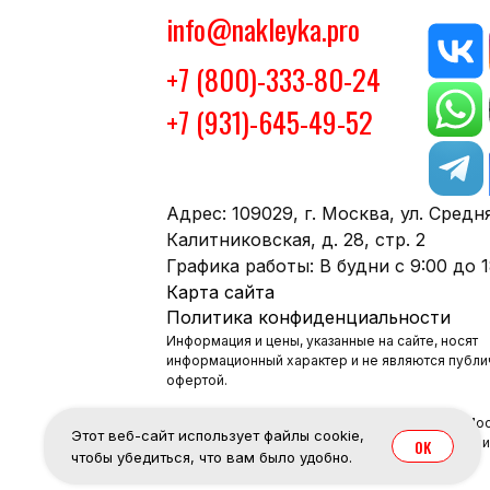
info@nakleyka.pro
+7 (800)-333-80-24
+7 (931)-645-49-52
Адрес: 109029, г. Москва, ул. Средн
Калитниковская, д. 28, стр. 2
Графика работы: В будни с 9:00 до 1
Карта сайта
Политика конфиденциальности
Информация и цены, указанные на сайте, носят
информационный характер и не являются публи
офертой.
© 2024-2026 «Nakleyka» – Печать наклеек в Мос
Этот веб-сайт использует файлы cookie,
Полное и (или) частичное копирование, воспр
OK
чтобы убедиться, что вам было удобно.
Российской Федерации.