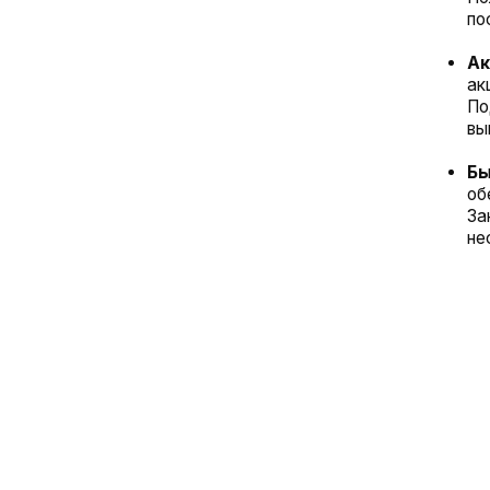
ЗАК
Создайте свой у
DTF от Nakleyka
качественную и