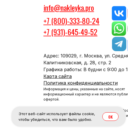
info@nakleyka.pro
+7 (800)-333-80-24
+7 (931)-645-49-52
Адрес: 109029, г. Москва, ул. Средн
Калитниковская, д. 28, стр. 2
Графика работы: В будни с 9:00 до 1
Карта сайта
Политика конфиденциальности
Информация и цены, указанные на сайте, носят
информационный характер и не являются публи
офертой.
© 2024-2026 «Nakleyka» – Печать наклеек в Мос
Этот веб-сайт использует файлы cookie,
Полное и (или) частичное копирование, воспр
OK
чтобы убедиться, что вам было удобно.
Российской Федерации.