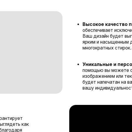
Ваш дизайн будет выглядеть велико
ярким и насыщенным даже после дли
многократных стирок.
Уникальные и персонализирова
помощью вы можете создать карто
изображением или текстом. Вы сами
будет напечатан на вашем изделии,
вашу индивидуальность и стиль.
ует
ть как
аря
лько
ати.
ей