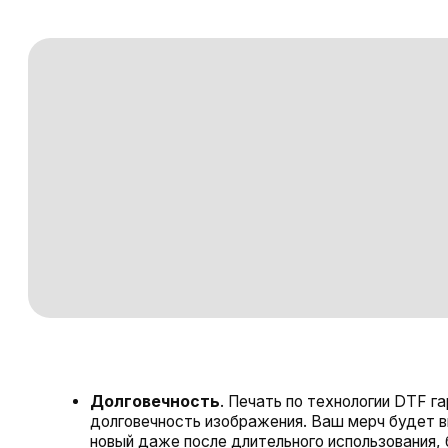
Долговечность
. Печать по технологии DTF гарантир
долговечность изображения. Ваш мерч будет выгляде
новый даже после длительного использования, благод
устойчивости печати к выцветанию и износу.
Экологичность и безопасность.
Мы используем то
экологически чистые и безопасные материалы для печ
Это не только безопасно для вас, но и для окружающ
среды, что делает наши услуги еще более
привлекательными.