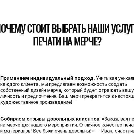
няем индивидуальный подход
. Учитывая уникальность
о клиента, мы предлагаем возможность создать
енный дизайн мерча, который будет отражать вашу
ть и предпочтения. Ваш мерч превратится в настоящее
ственное произведение!
аем отзывы довольных клиентов
. «Заказывал печать
че для нашего мероприятия. Отличное качество печати
риалов! Все были очень довольны!» — Иван, счастливый
. «Создала свой дизайн и распечатала его на мерче для
ов. Результат восхитительный! Печать яркая и четкая.» —
на, верный клиент.
агаем акции и специальные предложения
.
улярно организуем акции и предоставляем специальные
 на наши печатные услуги. Подписывайтесь на наши
и, чтобы всегда быть в курсе самых выгодных
жений!
ечиваем быструю и надежную доставку
. Ценим ваше
 поэтому гарантируем оперативную и безопроблемную