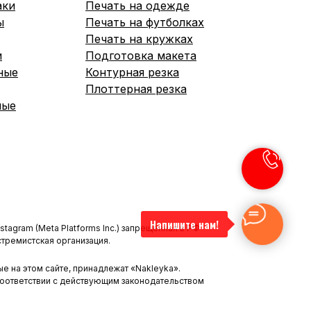
аки
Печать на одежде
ы
Печать на футболка
х
Печать на кружках
и
Подготовка макета
ные
Контурная резка
Плоттерная резка
ные
Напишите нам!
nstagram (Meta Platforms Inc.) запрещенная в РФ
стремистская организация.
е на этом сайте, принадлежат «Nakleyka».
соответствии с действующим законодательством