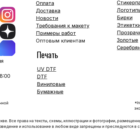
Стикерп
Оплата
Логотип
Доставка
Бирки
Новости
Этикетк
Требования к макету
Прозрач
Примеры работ
Золотые
Оптовым клиентам
Серебря
Печать
яя
UV DTF
8:00
DTF
Виниловые
Бумажные
*I
чной
эк
кве. Все права на тексты, схемы, иллюстрации и фотографии, размещенны
оизведение и использование в любом виде запрещены и преследуются в 